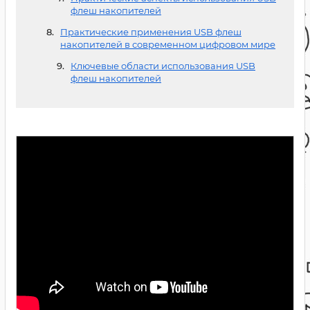
флеш накопителей
Практические применения USB флеш
накопителей в современном цифровом мире
Ключевые области использования USB
флеш накопителей