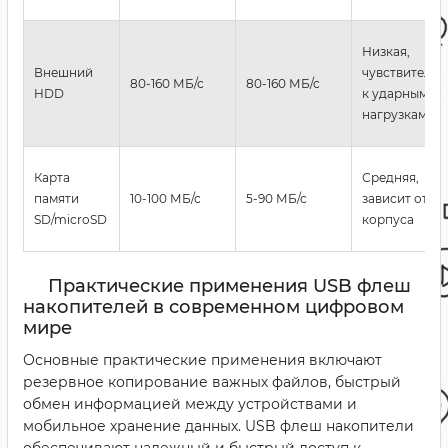
Низкая,
Внешний
чувствительн
80-160 МБ/с
80-160 МБ/с
HDD
к ударным
нагрузкам
Карта
Средняя,
памяти
10-100 МБ/с
5-90 МБ/с
зависит от
SD/microSD
корпуса
Практические применения USB флеш
накопителей в современном цифровом
мире
Основные практические применения включают
резервное копирование важных файлов, быстрый
обмен информацией между устройствами и
мобильное хранение данных. USB флеш накопители