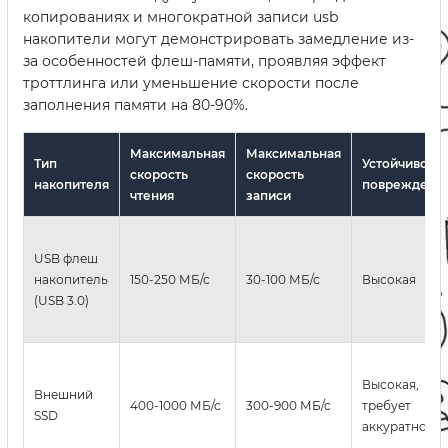
копированиях и многократной записи usb
накопители могут демонстрировать замедление из-
за особенностей флеш-памяти, проявляя эффект
троттлинга или уменьшение скорости после
заполнения памяти на 80-90%.
Максимальная
Максимальная
Тип
Устойчивость
скорость
скорость
накопителя
повреждени
чтения
записи
USB флеш
накопитель
150-250 МБ/с
30-100 МБ/с
Высокая
(USB 3.0)
Высокая,
Внешний
400-1000 МБ/с
300-900 МБ/с
требует
SSD
аккуратности