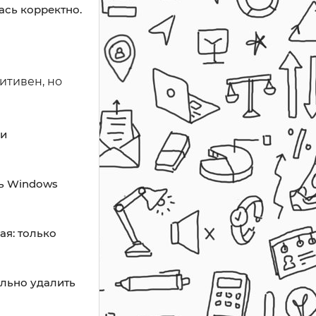
ась корректно.
итивен, но
ри
ть Windows
ая: только
ально удалить