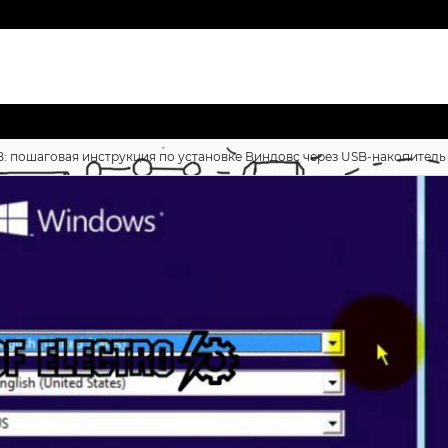
B: пошаговая инструкция по установке Виндовс через USB-накопитель