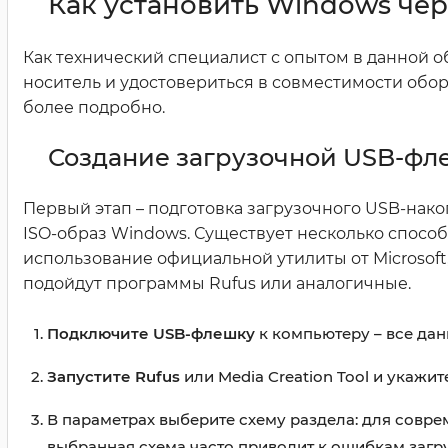
Как установить Windows чер
Как технический специалист с опытом в данной об
носитель и удостовериться в совместимости обо
более подробно.
Создание загрузочной USB-фл
Первый этап – подготовка загрузочного USB-нако
ISO-образ Windows. Существует несколько спосо
использование официальной утилиты от Microsoft, 
подойдут программы Rufus или аналогичные.
Подключите USB-флешку
к компьютеру – все дан
Запустите Rufus
или Media Creation Tool и укажит
В параметрах выберите схему раздела: для совре
выбранная схема часто приводит к ошибкам загру