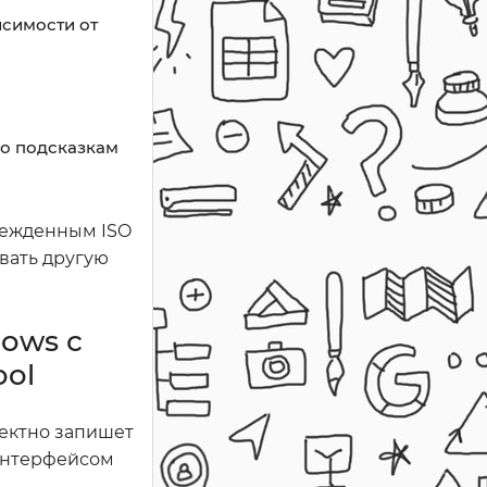
исимости от
но подсказкам
врежденным ISO
вать другую
ows с
ool
ректно запишет
 интерфейсом