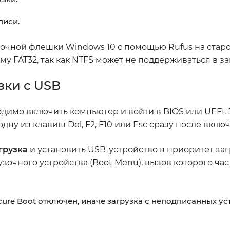
писи.
зочной флешки Windows 10 с помощью Rufus на старо
 FAT32, так как NTFS может не поддерживаться в за
зки с USB
одимо включить компьютер и войти в BIOS или UEFI.
дну из клавиш Del, F2, F10 или Esc сразу после вклю
грузка
и установить USB-устройство в приоритет заг
очного устройства (Boot Menu), вызов которого час
cure Boot отключен, иначе загрузка с неподписанных ус