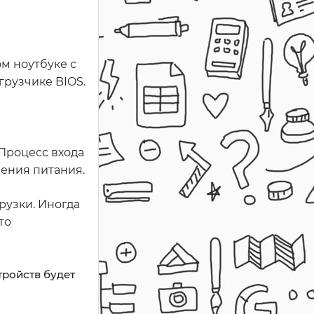
м ноутбуке с
грузчике BIOS.
 Процесс входа
чения питания.
рузки. Иногда
то
тройств будет