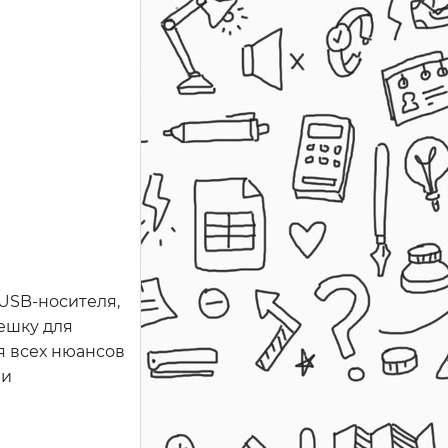
USB-носителя,
ешку для
я всех нюансов
 и