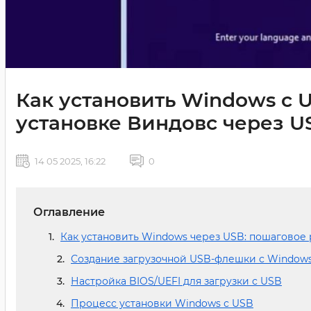
Как установить Windows с 
установке Виндовс через U
14 05 2025, 16:22
0
Оглавление
Как установить Windows через USB: пошаговое
Создание загрузочной USB-флешки с Window
Настройка BIOS/UEFI для загрузки с USB
Процесс установки Windows с USB