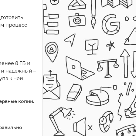
дготовить
им процесс
енее 8 ГБ и
 и надежный –
упа к ней
зервные копии.
правильно